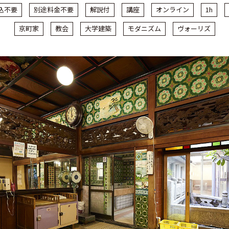
込不要
別途料金不要
解説付
講座
オンライン
1h
京町家
教会
大学建築
モダニズム
ヴォーリズ