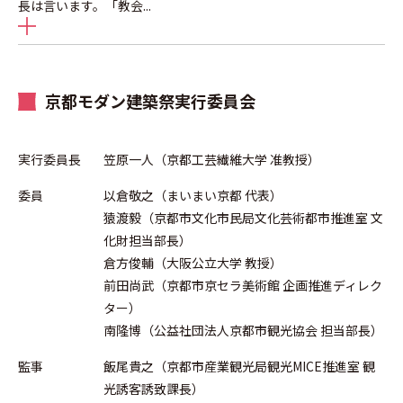
長は言います。「教会
...
京都モダン建築祭実行委員会
実行委員長
笠原一人（京都工芸繊維大学 准教授）
委員
以倉敬之（まいまい京都 代表）
猿渡毅（京都市文化市民局文化芸術都市推進室 文
化財担当部長）
倉方俊輔（大阪公立大学 教授）
前田尚武（京都市京セラ美術館 企画推進ディレク
ター）
南隆博（公益社団法人京都市観光協会 担当部長）
監事
飯尾貴之（京都市産業観光局観光MICE推進室 観
光誘客誘致課長）