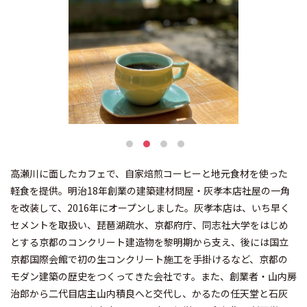
高瀬川に面したカフェで、自家焙煎コーヒーと地元食材を使った
軽食を提供。明治18年創業の建築建材問屋・灰孝本店社屋の一角
を改装して、2016年にオープンしました。灰孝本店は、いち早く
セメントを取扱い、琵琶湖疏水、京都府庁、同志社大学をはじめ
とする京都のコンクリート建造物を黎明期から支え、後には国立
京都国際会館で初の生コンクリート施工を手掛けるなど、京都の
モダン建築の歴史をつくってきた会社です。また、創業者・山内房
治郎から二代目店主山内積良へと交代し、かるたの任天堂と石灰