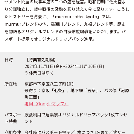
セメント問屋の灰孝本店の二つの店を経営。昭和初期に任天堂よ
り分離独立し、戦中戦後の激動を乗り越えて今に至ります。こうし
たヒストリーを背景に、「murmur coffee kyoto」では、
murmurブレンドの他、高瀬川ブレンド、丸福ブレンド等、歴史
を物語るオリジナルブレンドの自家焙煎珈琲をいただけます。パ
スポート提示でオリジナルドリップパック進呈。
日時
【特典有効期間】
2024年11月1日(金)〜2024年11月10日(日)
※休業日は除く
所在地
京都市下京区八王子町103
最寄り：京阪「七条」、地下鉄「五条」、バス停「河原
町正面」
地図（Googleマップ）
パスポー
飲食利用で建築祭オリジナルドリップパック1枚プレゼ
ト特典
ント
利用条件
会計時にパスポート提示／1枚につき1名まで／他サー