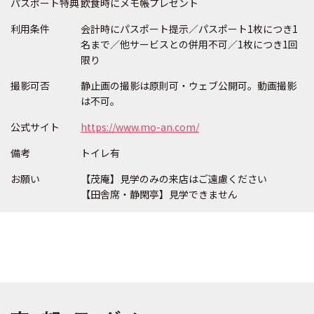
パスポート特典
飲食時にメモ帳プレゼント
利用条件
会計時にパスポート提示／パスポート1枚につき1
名まで／他サービスとの併用不可／1枚につき1回
限り
撮影可否
静止画の撮影は原則可・ウェブ公開可。動画撮影
は不可。
公式サイト
https://www.mo-an.com/
備考
トイレ有
お願い
【茂庵】見学のみの来店はご遠慮ください
【田舎席・静閑亭】見学できません