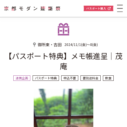
御所東・吉田
2024/11/1(金)〜8(金)
【パスポート特典】メモ帳進呈｜茂
庵
連携企画
パスポート特典
申込不要
要別途料金
飲食