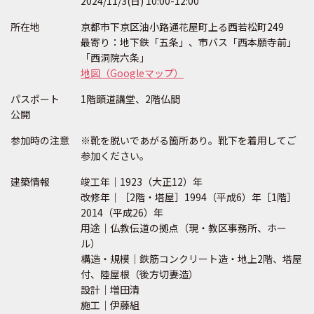
2024/11/3(日) 10:00-12:00
所在地
京都市下京区油小路通花屋町上る西若松町249
最寄り：地下鉄「五条」、市バス「西本願寺前」
「西洞院六条」
地図（Googleマップ）
パスポート
1階顕道講堂、2階仏間
公開
参加時の注意
※靴を脱いであがる箇所あり。靴下を着用してご
参加ください。
建築情報
竣工年｜1923（大正12）年
改修年｜［2階・塔屋］1994（平成6）年［1階］
2014（平成26）年
用途｜仏教伝道の拠点（現・教区事務所、ホー
ル）
構造・規模｜鉄筋コンクリート造・地上2階、塔屋
付、陸屋根（後方切妻造）
設計｜増田清
施工｜伊藤組