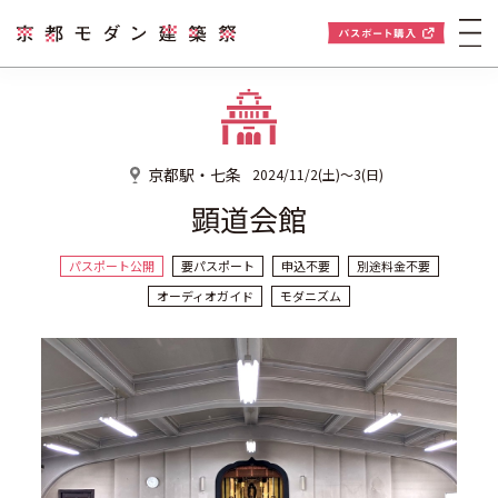
京都駅・七条
2024/11/2(土)～3(日)
顕道会館
パスポート公開
要パスポート
申込不要
別途料金不要
オーディオガイド
モダニズム