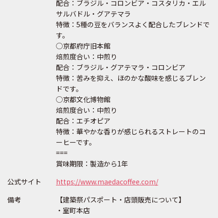
配合：ブラジル・コロンビア・コスタリカ・エル
サルバドル・グアテマラ
特徴：5種の豆をバランスよく配合したブレンドで
す。
◯京都府庁旧本館
焙煎度合い：中煎り
配合：ブラジル・グアテマラ・コロンビア
特徴：苦みを抑え、ほのかな酸味を感じるブレン
ドです。
◯京都文化博物館
焙煎度合い：中煎り
配合：エチオピア
特徴：華やかな香りが感じられるストレートのコ
ーヒーです。
===
賞味期限：製造から1年
公式サイト
https://www.maedacoffee.com/
備考
【建築祭パスポート・店頭販売について】
・室町本店