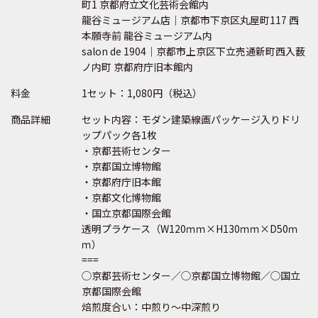
町1 京都府立文化芸術会館内
龍谷ミュージアム店｜京都市下京区丸屋町117 西
本願寺前 龍谷ミュージアム内
salon de 1904｜京都市上京区下立売通新町西入薮
ノ内町 京都府庁旧本館内
料金
1セット：1,080円（税込）
商品詳細
セット内容：モダン建築線画パッケージ入りドリ
ップパック各1枚
・京都芸術センター
・京都国立博物館
・京都府庁旧本館
・京都文化博物館
・国立京都国際会館
透明プラケース（W120ｍｍ×H130ｍｍ×D50ｍ
ｍ）
===
◯京都芸術センター／◯京都国立博物館／◯国立
京都国際会館
焙煎度合い：中煎り～中深煎り