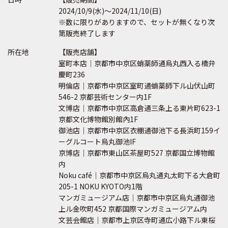
2024/10/9(水)～2024/11/10(日)
※数に限りがありますので、セットが無くなり次
第販売終了します
所在地
【販売店舗】
室町本店｜京都市中京区蛸薬師通烏丸西入る橋弁
慶町236
明倫店｜京都市中京区室町通蛸薬師下ル山伏山町
546-2 京都芸術センター内1F
文博店｜京都市中京区高倉通三条上る東片町623-1
京都文化博物館別館內1F
御池店｜京都市中京区衣棚通御池下る長浜町159イ
ーグルコート烏丸御池IF
京博店｜京都市東山区茶屋町527 京都国立博物館
内
Noku café｜京都市中京区烏丸通丸太町下る大倉町
205-1 NOKU KYOTO内1階
マンガミュージアム店｜京都市中京区烏丸通御池
上ル金吹町452 京都国際マンガミュージアム内
文芸会館店｜京都市上京区寺町通広小路下ル東桜