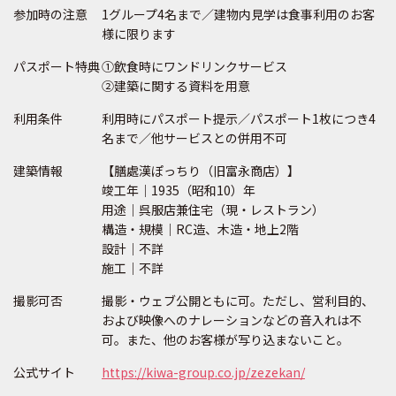
参加時の注意
1グループ4名まで／建物内見学は食事利用のお客
様に限ります
パスポート特典
①飲食時にワンドリンクサービス
②建築に関する資料を用意
利用条件
利用時にパスポート提示／パスポート1枚につき4
名まで／他サービスとの併用不可
建築情報
【膳處漢ぽっちり（旧富永商店）】
竣工年｜1935（昭和10）年
用途｜呉服店兼住宅（現・レストラン）
構造・規模｜RC造、木造・地上2階
設計｜不詳
施工｜不詳
撮影可否
撮影・ウェブ公開ともに可。ただし、営利目的、
および映像へのナレーションなどの音入れは不
可。また、他のお客様が写り込まないこと。
公式サイト
https://kiwa-group.co.jp/zezekan/