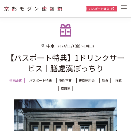
中京
2024/11/1(金)〜10(日)
【パスポート特典】1ドリンクサー
ビス｜膳處漢ぽっちり
連携企画
パスポート特典
申込不要
要別途料金
飲食
洋館
京町家