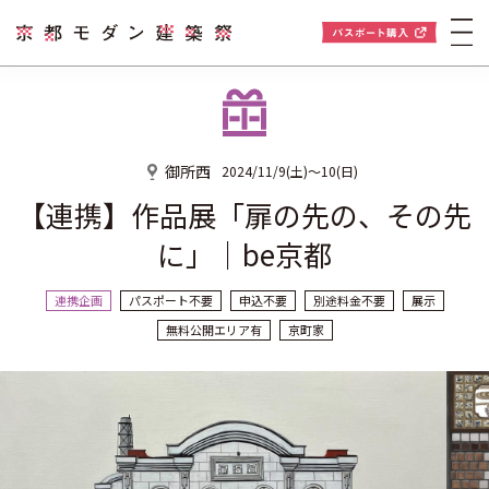
御所西
2024/11/9(土)～10(日)
【連携】作品展「扉の先の、その先
に」｜be京都
連携企画
パスポート不要
申込不要
別途料金不要
展示
無料公開エリア有
京町家