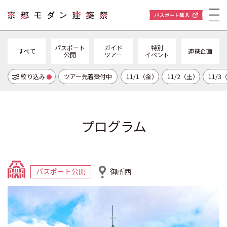
パスポート
ガイド
特別
すべて
連携企画
公開
ツアー
イベント
絞り込み
ツアー先着受付中
11/1（金）
11/2（土）
11/3
プログラム
パスポート公開
御所西