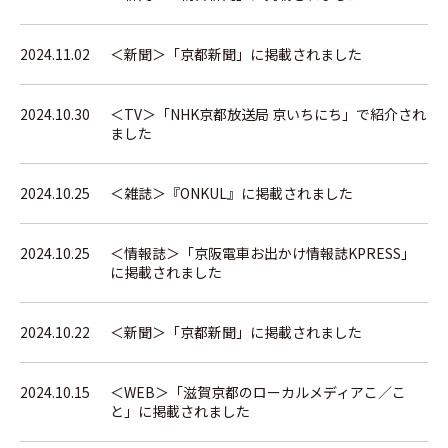
2024.11.02
＜新聞＞「京都新聞」に掲載されました
2024.10.30
＜TV＞「NHK京都放送局 京いちにち」で紹介され
ました
2024.10.25
＜雑誌＞『ONKUL』に掲載されました
2024.10.25
＜情報誌＞「京阪電車お出かけ情報誌KPRESS」
に掲載されました
2024.10.22
＜新聞＞「京都新聞」に掲載されました
2024.10.15
＜WEB＞「滋賀京都のローカルメディアこ／こ
と」に掲載されました