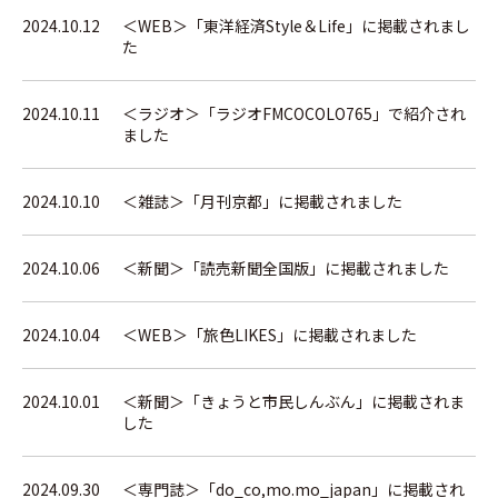
2024.10.12
＜WEB＞「東洋経済Style＆Life」に掲載されまし
た
2024.10.11
＜ラジオ＞「ラジオFMCOCOLO765」で紹介され
ました
2024.10.10
＜雑誌＞「月刊京都」に掲載されました
2024.10.06
＜新聞＞「読売新聞全国版」に掲載されました
2024.10.04
＜WEB＞「旅色LIKES」に掲載されました
2024.10.01
＜新聞＞「きょうと市民しんぶん」に掲載されま
した
2024.09.30
＜専門誌＞「do_co,mo.mo_japan」に掲載され