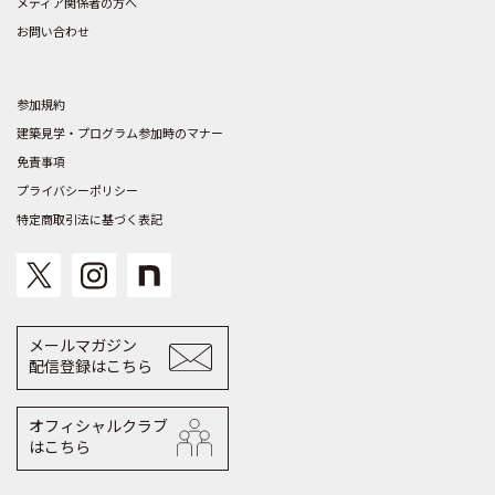
メディア関係者の方へ
お問い合わせ
参加規約
建築見学・プログラム参加時のマナー
免責事項
プライバシーポリシー
特定商取引法に基づく表記
メールマガジン
配信登録はこちら
オフィシャルクラブ
はこちら